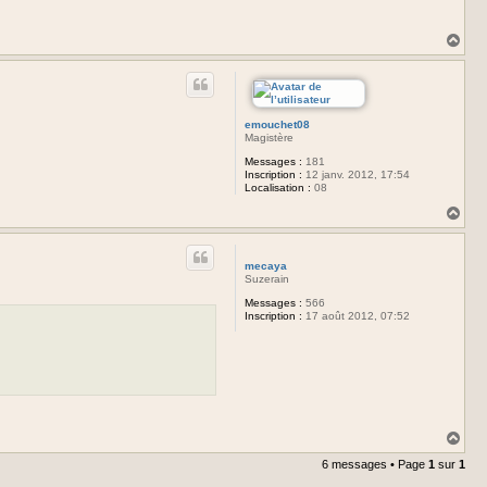
H
a
u
t
emouchet08
Magistère
Messages :
181
Inscription :
12 janv. 2012, 17:54
Localisation :
08
H
a
u
t
mecaya
Suzerain
Messages :
566
Inscription :
17 août 2012, 07:52
H
a
6 messages • Page
1
sur
1
u
t