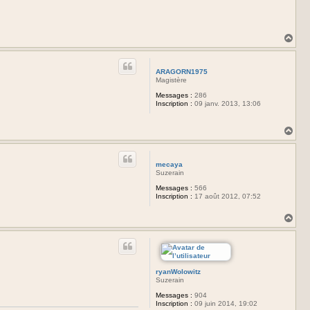
H
a
u
t
ARAGORN1975
Magistère
Messages :
286
Inscription :
09 janv. 2013, 13:06
H
a
u
t
mecaya
Suzerain
Messages :
566
Inscription :
17 août 2012, 07:52
H
a
u
t
ryanWolowitz
Suzerain
Messages :
904
Inscription :
09 juin 2014, 19:02