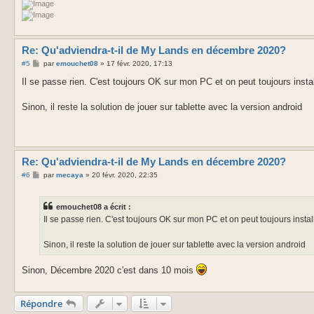
Re: Qu'adviendra-t-il de My Lands en décembre 2020?
M
#5
par
emouchet08
»
17 févr. 2020, 17:13
e
s
Il se passe rien. C'est toujours OK sur mon PC et on peut toujours instal
s
a
g
Sinon, il reste la solution de jouer sur tablette avec la version android
e
Re: Qu'adviendra-t-il de My Lands en décembre 2020?
M
#6
par
mecaya
»
20 févr. 2020, 22:35
e
s
s
emouchet08 a écrit :
a
g
Il se passe rien. C'est toujours OK sur mon PC et on peut toujours instal
e
Sinon, il reste la solution de jouer sur tablette avec la version android
Sinon, Décembre 2020 c'est dans 10 mois
Répondre