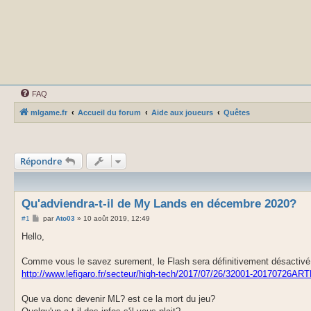
FAQ
mlgame.fr
Accueil du forum
Aide aux joueurs
Quêtes
Répondre
Qu'adviendra-t-il de My Lands en décembre 2020?
M
#1
par
Ato03
»
10 août 2019, 12:49
e
s
Hello,
s
a
g
Comme vous le savez surement, le Flash sera définitivement désactiv
e
http://www.lefigaro.fr/secteur/high-tech/2017/07/26/32001-20170726ART
Que va donc devenir ML? est ce la mort du jeu?