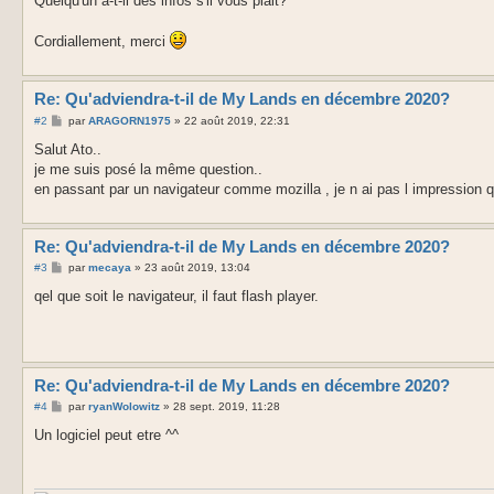
Quelqu'un a-t-il des infos s'il vous plait?
Cordiallement, merci
Re: Qu'adviendra-t-il de My Lands en décembre 2020?
M
#2
par
ARAGORN1975
»
22 août 2019, 22:31
e
s
Salut Ato..
s
je me suis posé la même question..
a
g
en passant par un navigateur comme mozilla , je n ai pas l impression 
e
Re: Qu'adviendra-t-il de My Lands en décembre 2020?
M
#3
par
mecaya
»
23 août 2019, 13:04
e
s
qel que soit le navigateur, il faut flash player.
s
a
g
e
Re: Qu'adviendra-t-il de My Lands en décembre 2020?
M
#4
par
ryanWolowitz
»
28 sept. 2019, 11:28
e
s
Un logiciel peut etre ^^
s
a
g
e