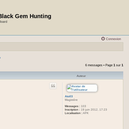
Black Gem Hunting
Board
Connexion
?
6 messages • Page
1
sur
1
Auteur
Ato03
Magistère
Messages :
103
Inscription :
19 juin 2012, 17:23
Localisation :
AFK