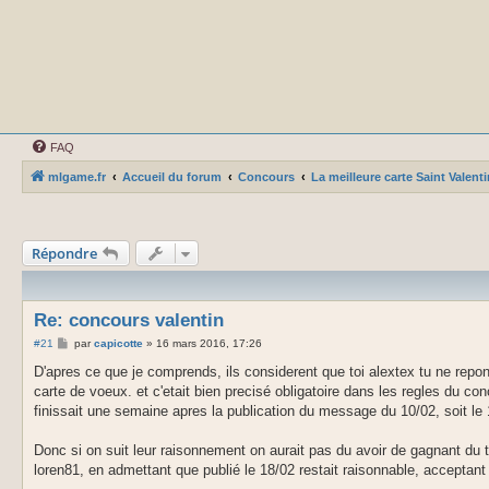
FAQ
mlgame.fr
Accueil du forum
Concours
La meilleure carte Saint Valen
Répondre
Re: concours valentin
M
#21
par
capicotte
»
16 mars 2016, 17:26
e
s
D'apres ce que je comprends, ils considerent que toi alextex tu ne repon
s
carte de voeux. et c'etait bien precisé obligatoire dans les regles du co
a
g
finissait une semaine apres la publication du message du 10/02, soit le 
e
Donc si on suit leur raisonnement on aurait pas du avoir de gagnant du to
loren81, en admettant que publié le 18/02 restait raisonnable, acceptant