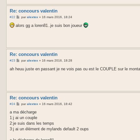
Re: concours valentin
M
#22
par
alextex
»
16 mars 2016, 18:24
e
s
alors gg a loren81..je suis bon joueur
s
a
g
e
Re: concours valentin
M
#23
par
alextex
»
16 mars 2016, 18:28
e
s
ah heuu juste en passant je ne vois pas ou est le COUPLE sur le mo
s
a
g
e
Re: concours valentin
M
#24
par
alextex
»
16 mars 2016, 18:42
e
s
a ma décharge
s
1:j ai un couple
a
g
2:je suis dans les temps
e
3:j ai un élément de mylands default 2 oups