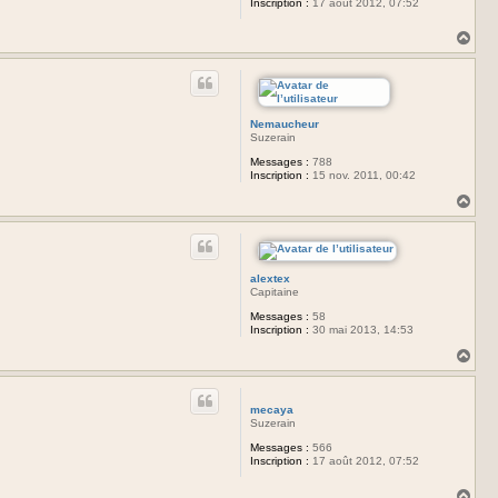
Inscription :
17 août 2012, 07:52
H
a
u
t
Nemaucheur
Suzerain
Messages :
788
Inscription :
15 nov. 2011, 00:42
H
a
u
t
alextex
Capitaine
Messages :
58
Inscription :
30 mai 2013, 14:53
H
a
u
t
mecaya
Suzerain
Messages :
566
Inscription :
17 août 2012, 07:52
H