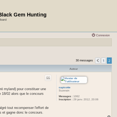
Black Gem Hunting
Board
Connexion
1
2
Précéden
30 messages
Auteur
capicotte
dré myland) pour constituer une
Suzerain
le 18/02 alors que le concours
Messages :
1062
Inscription :
29 janv. 2012, 20:06
lgré tout recompenser l'effort de
rs et gagne donc le concours.
H