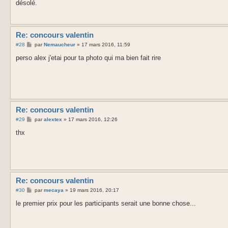
désolé.
a
g
e
Re: concours valentin
M
#28
par
Nemaucheur
»
17 mars 2016, 11:59
e
s
perso alex j'etai pour ta photo qui ma bien fait rire
s
a
g
e
Re: concours valentin
M
#29
par
alextex
»
17 mars 2016, 12:26
e
s
thx
s
a
g
e
Re: concours valentin
M
#30
par
mecaya
»
19 mars 2016, 20:17
e
s
le premier prix pour les participants serait une bonne chose...
s
a
g
e