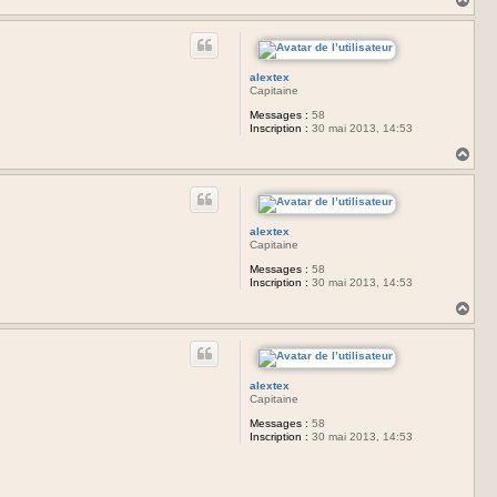
a
u
t
alextex
Capitaine
Messages :
58
Inscription :
30 mai 2013, 14:53
H
a
u
t
alextex
Capitaine
Messages :
58
Inscription :
30 mai 2013, 14:53
H
a
u
t
alextex
Capitaine
Messages :
58
Inscription :
30 mai 2013, 14:53