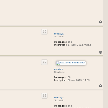
H
a
u
t
mecaya
Suzerain
Messages :
566
Inscription :
17 août 2012, 07:52
H
a
u
t
alextex
Capitaine
Messages :
58
Inscription :
30 mai 2013, 14:53
H
a
u
t
mecaya
Suzerain
Messages :
566