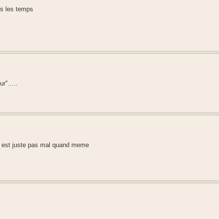
ans les temps
r".....
 c est juste pas mal quand meme