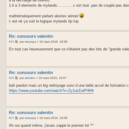
a la décharge de loren81
1:il a 3 elements de mylands..............c est tout..pas de couple pas d
mathématiquement parlant alextex winner
c est ok ça suit la logique mylands tip top
Re: concours valentin
M
#25
par
mecaya
»
16 mars 2016, 18:48
e
s
En tout cas heureusement que ce n'étaient pas des lots de "grande valeu
s
a
g
e
Re: concours valentin
M
#26
par
alextex
»
16 mars 2016, 19:07
e
s
bah pardon mais un big nettoyage suivi d une belle accel de formation
s
https://www.youtube.com/watch?v=Zy1uLEwPHH4
a
g
e
Re: concours valentin
M
#27
par
mecaya
»
16 mars 2016, 19:09
e
s
Ah oui quand même, j'avais zappé le premier lot ^^
s