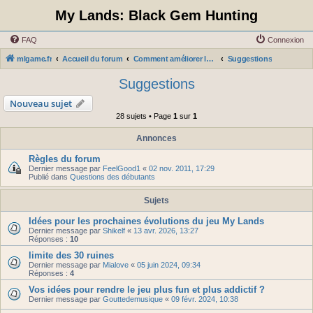
My Lands: Black Gem Hunting
FAQ
Connexion
mlgame.fr
Accueil du forum
Comment améliorer le jeu: suggestions et remarques
Suggestions
Suggestions
Nouveau sujet
28 sujets • Page
1
sur
1
Annonces
Règles du forum
Dernier message par
FeelGood1
«
02 nov. 2011, 17:29
Publié dans
Questions des débutants
Sujets
Idées pour les prochaines évolutions du jeu My Lands
Dernier message par
Shikelf
«
13 avr. 2026, 13:27
Réponses :
10
limite des 30 ruines
Dernier message par
Mialove
«
05 juin 2024, 09:34
Réponses :
4
Vos idées pour rendre le jeu plus fun et plus addictif ?
Dernier message par
Gouttedemusique
«
09 févr. 2024, 10:38