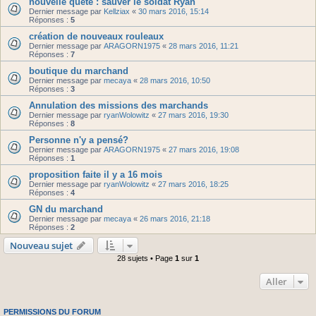
nouvelle quête : sauver le soldat Ryan
Dernier message par
Kellziax
«
30 mars 2016, 15:14
Réponses :
5
création de nouveaux rouleaux
Dernier message par
ARAGORN1975
«
28 mars 2016, 11:21
Réponses :
7
boutique du marchand
Dernier message par
mecaya
«
28 mars 2016, 10:50
Réponses :
3
Annulation des missions des marchands
Dernier message par
ryanWolowitz
«
27 mars 2016, 19:30
Réponses :
8
Personne n'y a pensé?
Dernier message par
ARAGORN1975
«
27 mars 2016, 19:08
Réponses :
1
proposition faite il y a 16 mois
Dernier message par
ryanWolowitz
«
27 mars 2016, 18:25
Réponses :
4
GN du marchand
Dernier message par
mecaya
«
26 mars 2016, 21:18
Réponses :
2
Nouveau sujet
28 sujets • Page
1
sur
1
Aller
PERMISSIONS DU FORUM