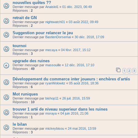
nouvelles quêtes ??
Dernier message par
Anaislol1
«
01 déc. 2023, 06:49
Réponses :
2
retrait de GN
Dernier message par
nightwatch01
«
03 août 2022, 09:49
Réponses :
2
Suggestion pour relancer le jeu
Dernier message par
BastienDorsemai
«
30 déc. 2018, 17:09
tournoi
Dernier message par
mecaya
«
04 févr. 2017, 15:12
Réponses :
3
upgrade des ruines
Dernier message par
massouille
«
12 déc. 2016, 17:10
Réponses :
49
1
2
3
Développement du commerce inter joueurs : enchères d'artés
Dernier message par
ryanWolowitz
«
05 août 2016, 18:36
Réponses :
6
Mot runiques
Dernier message par
bishop11
«
26 juil. 2016, 15:59
Réponses :
10
trouver 1 arté de niveau superieur dans les ruines
Dernier message par
moraya
«
04 juin 2016, 21:06
Réponses :
1
le bilan
Dernier message par
mickeybisou
«
24 mai 2016, 13:59
Réponses :
3