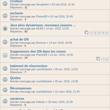
Cristaux
Dernier message par
Serapheim
«
03 mai 2016, 10:34
Réponses :
11
esclaves
Dernier message par
PhenixElf
«
02 mai 2016, 20:49
Réponses :
3
Jeux plus dynamique, nouveaux joueurs ...
Dernier message par
loic89
«
14 avr. 2016, 12:55
Réponses :
82
1
2
3
4
5
achat de GN
Dernier message par
Brennos
«
14 avr. 2016, 06:59
Réponses :
6
Suppression des GN dans les ruines
Dernier message par
PhenixElf
«
12 avr. 2016, 14:05
Réponses :
24
1
2
batiment de résurrection
Dernier message par
ryanWolowitz
«
06 avr. 2016, 12:52
Réponses :
7
Quetes
Dernier message par
ryanWolowitz
«
05 avr. 2016, 13:08
Récompenses
Dernier message par
ryanWolowitz
«
31 mars 2016, 21:45
vacances
Dernier message par
Kellziax
«
30 mars 2016, 15:28
Réponses :
6