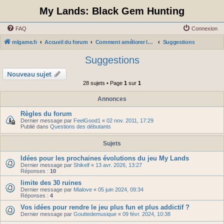
My Lands: Black Gem Hunting
FAQ
Connexion
mlgame.fr
Accueil du forum
Comment améliorer le jeu: suggestions et remarques
Suggestions
Suggestions
Nouveau sujet
28 sujets • Page
1
sur
1
Annonces
Règles du forum
Dernier message par
FeelGood1
«
02 nov. 2011, 17:29
Publié dans
Questions des débutants
Sujets
Idées pour les prochaines évolutions du jeu My Lands
Dernier message par
Shikelf
«
13 avr. 2026, 13:27
Réponses :
10
limite des 30 ruines
Dernier message par
Mialove
«
05 juin 2024, 09:34
Réponses :
4
Vos idées pour rendre le jeu plus fun et plus addictif ?
Dernier message par
Gouttedemusique
«
09 févr. 2024, 10:38