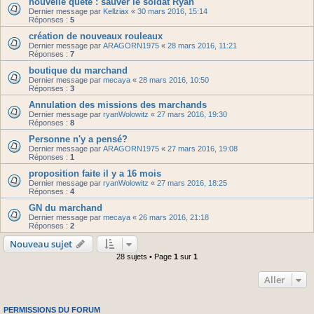
nouvelle quête : sauver le soldat Ryan
Dernier message par
Kellziax
«
30 mars 2016, 15:14
Réponses :
5
création de nouveaux rouleaux
Dernier message par
ARAGORN1975
«
28 mars 2016, 11:21
Réponses :
7
boutique du marchand
Dernier message par
mecaya
«
28 mars 2016, 10:50
Réponses :
3
Annulation des missions des marchands
Dernier message par
ryanWolowitz
«
27 mars 2016, 19:30
Réponses :
8
Personne n'y a pensé?
Dernier message par
ARAGORN1975
«
27 mars 2016, 19:08
Réponses :
1
proposition faite il y a 16 mois
Dernier message par
ryanWolowitz
«
27 mars 2016, 18:25
Réponses :
4
GN du marchand
Dernier message par
mecaya
«
26 mars 2016, 21:18
Réponses :
2
Nouveau sujet
28 sujets • Page
1
sur
1
Aller
PERMISSIONS DU FORUM