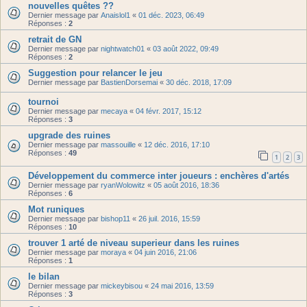
nouvelles quêtes ??
Dernier message par
Anaislol1
«
01 déc. 2023, 06:49
Réponses :
2
retrait de GN
Dernier message par
nightwatch01
«
03 août 2022, 09:49
Réponses :
2
Suggestion pour relancer le jeu
Dernier message par
BastienDorsemai
«
30 déc. 2018, 17:09
tournoi
Dernier message par
mecaya
«
04 févr. 2017, 15:12
Réponses :
3
upgrade des ruines
Dernier message par
massouille
«
12 déc. 2016, 17:10
Réponses :
49
1
2
3
Développement du commerce inter joueurs : enchères d'artés
Dernier message par
ryanWolowitz
«
05 août 2016, 18:36
Réponses :
6
Mot runiques
Dernier message par
bishop11
«
26 juil. 2016, 15:59
Réponses :
10
trouver 1 arté de niveau superieur dans les ruines
Dernier message par
moraya
«
04 juin 2016, 21:06
Réponses :
1
le bilan
Dernier message par
mickeybisou
«
24 mai 2016, 13:59
Réponses :
3