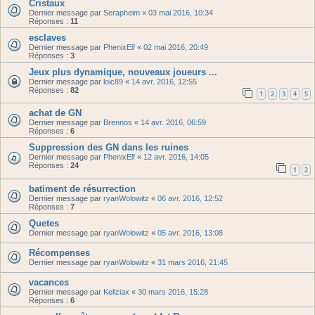
Cristaux
Dernier message par
Serapheim
«
03 mai 2016, 10:34
Réponses :
11
esclaves
Dernier message par
PhenixElf
«
02 mai 2016, 20:49
Réponses :
3
Jeux plus dynamique, nouveaux joueurs ...
Dernier message par
loic89
«
14 avr. 2016, 12:55
Réponses :
82
1
2
3
4
5
achat de GN
Dernier message par
Brennos
«
14 avr. 2016, 06:59
Réponses :
6
Suppression des GN dans les ruines
Dernier message par
PhenixElf
«
12 avr. 2016, 14:05
Réponses :
24
1
2
batiment de résurrection
Dernier message par
ryanWolowitz
«
06 avr. 2016, 12:52
Réponses :
7
Quetes
Dernier message par
ryanWolowitz
«
05 avr. 2016, 13:08
Récompenses
Dernier message par
ryanWolowitz
«
31 mars 2016, 21:45
vacances
Dernier message par
Kellziax
«
30 mars 2016, 15:28
Réponses :
6