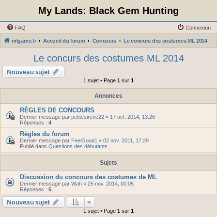
My Lands: Black Gem Hunting
FAQ
Connexion
mlgame.fr
Accueil du forum
Concours
Le concurs des costumes ML 2014
Le concurs des costumes ML 2014
Nouveau sujet
1 sujet • Page
1
sur
1
Annonces
RÈGLES DE CONCOURS
Dernier message par
petitesirene22
«
17 oct. 2014, 13:26
Réponses :
4
Règles du forum
Dernier message par
FeelGood1
«
02 nov. 2011, 17:29
Publié dans
Questions des débutants
Sujets
Discussion du concours des costumes de ML
Dernier message par
Wah
«
25 nov. 2014, 00:05
Réponses :
5
Nouveau sujet
1 sujet • Page
1
sur
1