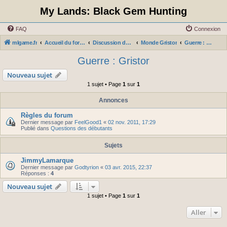
My Lands: Black Gem Hunting
FAQ
Connexion
mlgame.fr
Accueil du forum
Discussion du jeu par serveurs
Monde Gristor
Guerre : Gristor
Guerre : Gristor
Nouveau sujet
1 sujet • Page
1
sur
1
Annonces
Règles du forum
Dernier message par
FeelGood1
«
02 nov. 2011, 17:29
Publié dans
Questions des débutants
Sujets
JimmyLamarque
Dernier message par
Godtyrion
«
03 avr. 2015, 22:37
Réponses :
4
Nouveau sujet
1 sujet • Page
1
sur
1
Aller