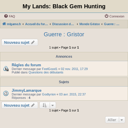
My Lands: Black Gem Hunting
FAQ
Connexion
mlgame.fr
Accueil du forum
Discussion du jeu par serveurs
Monde Gristor
Guerre : Gristor
Guerre : Gristor
Nouveau sujet
1 sujet • Page
1
sur
1
Annonces
Règles du forum
Dernier message par
FeelGood1
«
02 nov. 2011, 17:29
Publié dans
Questions des débutants
Sujets
JimmyLamarque
Dernier message par
Godtyrion
«
03 avr. 2015, 22:37
Réponses :
4
Nouveau sujet
1 sujet • Page
1
sur
1
Aller