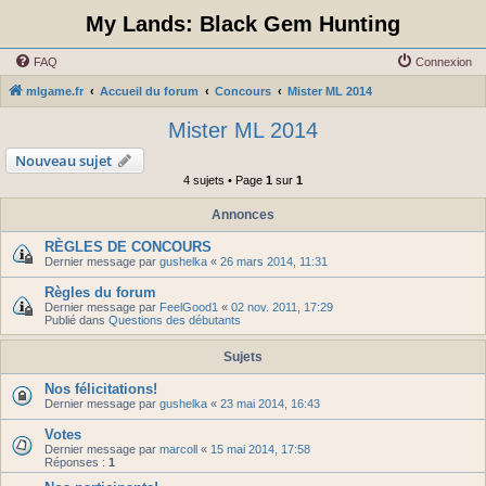
My Lands: Black Gem Hunting
FAQ
Connexion
mlgame.fr
Accueil du forum
Concours
Mister ML 2014
Mister ML 2014
Nouveau sujet
4 sujets • Page
1
sur
1
Annonces
RÈGLES DE CONCOURS
Dernier message par
gushelka
«
26 mars 2014, 11:31
Règles du forum
Dernier message par
FeelGood1
«
02 nov. 2011, 17:29
Publié dans
Questions des débutants
Sujets
Nos félicitations!
Dernier message par
gushelka
«
23 mai 2014, 16:43
Votes
Dernier message par
marcoll
«
15 mai 2014, 17:58
Réponses :
1