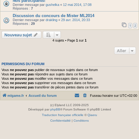
Nos participants!
Dernier message par
gushelka
«
12 mai 2014, 17:08
Réponses :
7
Discussion du concours de Mister ML2014
Dernier message par
drakling
«
29 avr. 2014, 20:33
Réponses :
29
1
2
Nouveau sujet
4 sujets • Page
1
sur
1
Aller
PERMISSIONS DU FORUM
Vous
ne pouvez pas
publier de nouveaux sujets dans ce forum
Vous
ne pouvez pas
répondre aux sujets dans ce forum
Vous
ne pouvez pas
modifier vos messages dans ce forum
Vous
ne pouvez pas
supprimer vos messages dans ce forum
Vous
ne pouvez pas
transférer de pièces jointes dans ce forum
mlgame.fr
Accueil du forum
Fuseau horaire sur
UTC+02:00
(c) Elyland LLC 2009-2025
Développé par
phpBB
® Forum Software © phpBB Limited
Traduction française officielle
©
Qiaeru
Confidentialité
|
Conditions