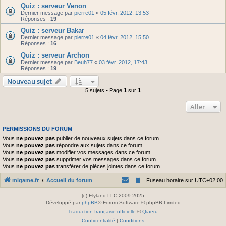
Quiz : serveur Venon
Dernier message par
pierre01
«
05 févr. 2012, 13:53
Réponses :
19
Quiz : serveur Bakar
Dernier message par
pierre01
«
04 févr. 2012, 15:50
Réponses :
16
Quiz : serveur Archon
Dernier message par
Beuh77
«
03 févr. 2012, 17:43
Réponses :
19
Nouveau sujet
5 sujets • Page
1
sur
1
Aller
PERMISSIONS DU FORUM
Vous
ne pouvez pas
publier de nouveaux sujets dans ce forum
Vous
ne pouvez pas
répondre aux sujets dans ce forum
Vous
ne pouvez pas
modifier vos messages dans ce forum
Vous
ne pouvez pas
supprimer vos messages dans ce forum
Vous
ne pouvez pas
transférer de pièces jointes dans ce forum
mlgame.fr
Accueil du forum
Fuseau horaire sur
UTC+02:00
(c) Elyland LLC 2009-2025
Développé par
phpBB
® Forum Software © phpBB Limited
Traduction française officielle
©
Qiaeru
Confidentialité
|
Conditions