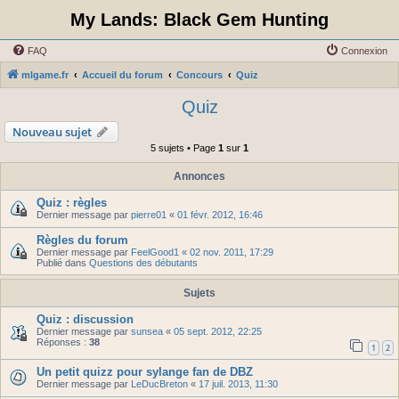
My Lands: Black Gem Hunting
FAQ
Connexion
mlgame.fr
Accueil du forum
Concours
Quiz
Quiz
Nouveau sujet
5 sujets • Page
1
sur
1
Annonces
Quiz : règles
Dernier message par
pierre01
«
01 févr. 2012, 16:46
Règles du forum
Dernier message par
FeelGood1
«
02 nov. 2011, 17:29
Publié dans
Questions des débutants
Sujets
Quiz : discussion
Dernier message par
sunsea
«
05 sept. 2012, 22:25
Réponses :
38
1
2
Un petit quizz pour sylange fan de DBZ
Dernier message par
LeDucBreton
«
17 juil. 2013, 11:30