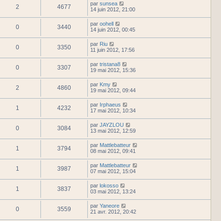
par
sunsea
2
4677
14 juin 2012, 21:00
par
oohell
0
3440
14 juin 2012, 00:45
par
Riu
0
3350
11 juin 2012, 17:56
par
tristana8
0
3307
19 mai 2012, 15:36
par
Kmy
2
4860
19 mai 2012, 09:44
par
Irphaeus
1
4232
17 mai 2012, 10:34
par
JAYZLOU
0
3084
13 mai 2012, 12:59
par
Mattlebatteur
1
3794
08 mai 2012, 09:41
par
Mattlebatteur
1
3987
07 mai 2012, 15:04
par
lokosso
1
3837
03 mai 2012, 13:24
par
Yaneore
0
3559
21 avr. 2012, 20:42