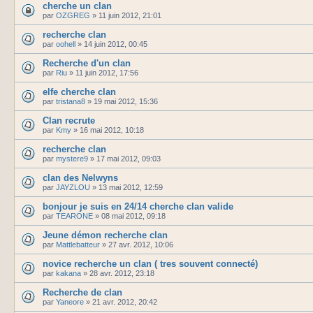
cherche un clan
par
OZGREG
»
11 juin 2012, 21:01
recherche clan
par
oohell
»
14 juin 2012, 00:45
Recherche d'un clan
par
Riu
»
11 juin 2012, 17:56
elfe cherche clan
par
tristana8
»
19 mai 2012, 15:36
Clan recrute
par
Kmy
»
16 mai 2012, 10:18
recherche clan
par
mystere9
»
17 mai 2012, 09:03
clan des Nelwyns
par
JAYZLOU
»
13 mai 2012, 12:59
bonjour je suis en 24/14 cherche clan valide
par
TEARONE
»
08 mai 2012, 09:18
Jeune démon recherche clan
par
Mattlebatteur
»
27 avr. 2012, 10:06
novice recherche un clan ( tres souvent connecté)
par
kakana
»
28 avr. 2012, 23:18
Recherche de clan
par
Yaneore
»
21 avr. 2012, 20:42