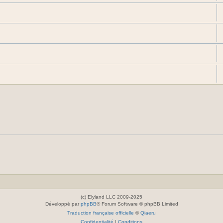
(c) Elyland LLC 2009-2025
Développé par
phpBB
® Forum Software © phpBB Limited
Traduction française officielle
©
Qiaeru
Confidentialité
|
Conditions