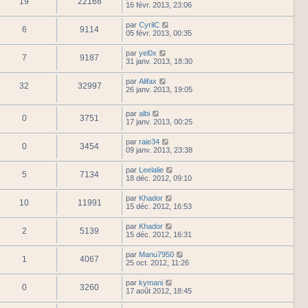
19
22168
16 févr. 2013, 23:06
par
CyrilC
6
9114
05 févr. 2013, 00:35
par
yel0x
7
9187
31 janv. 2013, 18:30
par
Alifax
32
32997
26 janv. 2013, 19:05
par
albi
0
3751
17 janv. 2013, 00:25
par
raie34
0
3454
09 janv. 2013, 23:38
par
Leelalie
5
7134
18 déc. 2012, 09:10
par
Khador
10
11991
15 déc. 2012, 16:53
par
Khador
2
5139
15 déc. 2012, 16:31
par
Manu7950
1
4067
25 oct. 2012, 11:26
par
kymani
0
3260
17 août 2012, 18:45