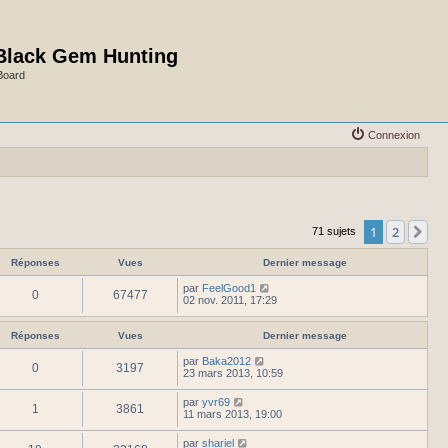
Black Gem Hunting
Board
Connexion
1
2
Su
71 sujets
Réponses
Vues
Dernier message
par
FeelGood1
0
67477
02 nov. 2011, 17:29
Réponses
Vues
Dernier message
par
Baka2012
0
3197
23 mars 2013, 10:59
par
yvr69
1
3861
11 mars 2013, 19:00
par
shariel