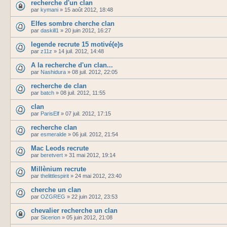
recherche d'un clan
par
kymani
»
15 août 2012, 18:48
Elfes sombre cherche clan
par
daskill1
»
20 juin 2012, 16:27
legende recrute 15 motivé(e)s
par
z11z
»
14 juil. 2012, 14:48
A la recherche d'un clan...
par
Nashidura
»
08 juil. 2012, 22:05
recherche de clan
par
batch
»
08 juil. 2012, 11:55
clan
par
ParisElf
»
07 juil. 2012, 17:15
recherche clan
par
esmeralde
»
06 juil. 2012, 21:54
Mac Leods recrute
par
beretvert
»
31 mai 2012, 19:14
Millènium recrute
par
thelittlespirit
»
24 mai 2012, 23:40
cherche un clan
par
OZGREG
»
22 juin 2012, 23:53
chevalier recherche un clan
par
Sicerion
»
05 juin 2012, 21:08