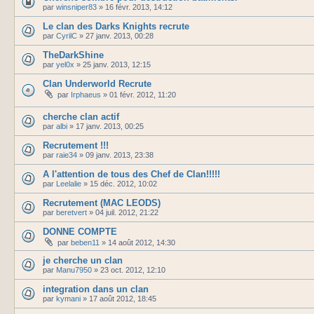
par
winsniper83
»
16 févr. 2013, 14:12
Le clan des Darks Knights recrute
par
CyrilC
»
27 janv. 2013, 00:28
TheDarkShine
par
yel0x
»
25 janv. 2013, 12:15
Clan Underworld Recrute
par
Irphaeus
»
01 févr. 2012, 11:20
cherche clan actif
par
albi
»
17 janv. 2013, 00:25
Recrutement !!!
par
raie34
»
09 janv. 2013, 23:38
A l'attention de tous des Chef de Clan!!!!!
par
Leelalie
»
15 déc. 2012, 10:02
Recrutement (MAC LEODS)
par
beretvert
»
04 juil. 2012, 21:22
DONNE COMPTE
par
beben11
»
14 août 2012, 14:30
je cherche un clan
par
Manu7950
»
23 oct. 2012, 12:10
integration dans un clan
par
kymani
»
17 août 2012, 18:45