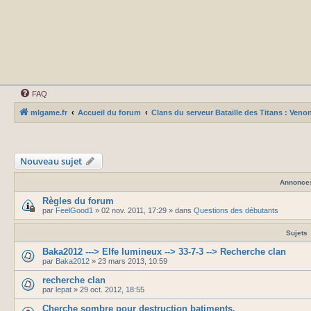
FAQ
mlgame.fr
Accueil du forum
Clans du serveur Bataille des Titans : Veno
Nouveau sujet
Annonce
Règles du forum
par
FeelGood1
»
02 nov. 2011, 17:29
» dans
Questions des débutants
Sujets
Baka2012 ---> Elfe lumineux --> 33-7-3 --> Recherche clan
par
Baka2012
»
23 mars 2013, 10:59
recherche clan
par
lepat
»
29 oct. 2012, 18:55
Cherche sombre pour destruction batiments.