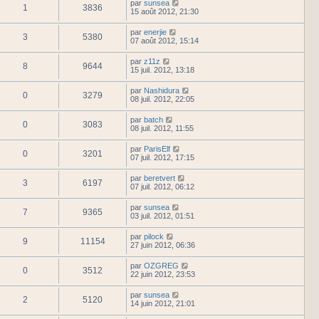
par
sunsea
1
3836
15 août 2012, 21:30
par
enerjie
3
5380
07 août 2012, 15:14
par
z11z
8
9644
15 juil. 2012, 13:18
par
Nashidura
0
3279
08 juil. 2012, 22:05
par
batch
0
3083
08 juil. 2012, 11:55
par
ParisElf
0
3201
07 juil. 2012, 17:15
par
beretvert
3
6197
07 juil. 2012, 06:12
par
sunsea
7
9365
03 juil. 2012, 01:51
par
pilock
9
11154
27 juin 2012, 06:36
par
OZGREG
0
3512
22 juin 2012, 23:53
par
sunsea
2
5120
14 juin 2012, 21:01