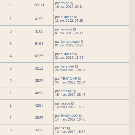
par
Yorgo
23
20871
19 avr. 2012, 20:11
par
sulfusse
1
4192
11 avr. 2012, 07:28
par
remsdu
0
3160
01 avr. 2012, 23:17
par
berberdusud
8
9161
01 avr. 2012, 18:22
par
sulfusse
4
6235
01 avr. 2012, 18:08
par
beretvert
0
3212
26 mars 2012, 20:37
par
TEARONE
0
3537
24 mars 2012, 22:54
par
careloki
1
4099
15 mars 2012, 08:48
par
nasco
1
4297
14 mars 2012, 15:03
par
Evilofddc22
1
3935
14 mars 2012, 10:46
par
Skr
0
3332
13 mars 2012, 15:32