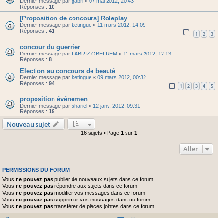
Dernier message par
gabri
«
07 mai 2012, 20:43
Réponses :
10
[Proposition de concours] Roleplay
Dernier message par
ketingue
«
11 mars 2012, 14:09
Réponses :
41
1
2
3
concour du guerrier
Dernier message par
FABRIZIOBELREM
«
11 mars 2012, 12:13
Réponses :
8
Election au concours de beauté
Dernier message par
ketingue
«
09 mars 2012, 00:32
Réponses :
94
1
2
3
4
5
proposition événemen
Dernier message par
shariel
«
12 janv. 2012, 09:31
Réponses :
19
Nouveau sujet
16 sujets • Page
1
sur
1
Aller
PERMISSIONS DU FORUM
Vous
ne pouvez pas
publier de nouveaux sujets dans ce forum
Vous
ne pouvez pas
répondre aux sujets dans ce forum
Vous
ne pouvez pas
modifier vos messages dans ce forum
Vous
ne pouvez pas
supprimer vos messages dans ce forum
Vous
ne pouvez pas
transférer de pièces jointes dans ce forum