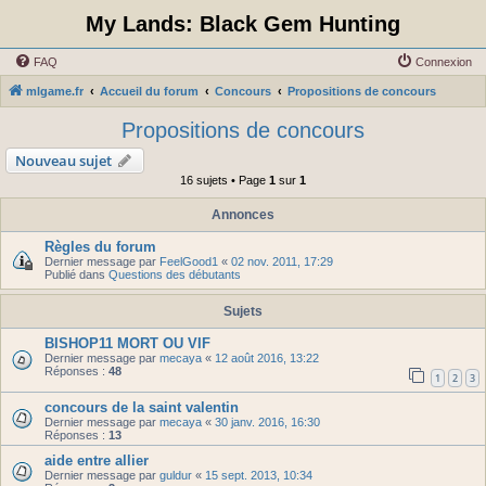
My Lands: Black Gem Hunting
FAQ
Connexion
mlgame.fr
Accueil du forum
Concours
Propositions de concours
Propositions de concours
Nouveau sujet
16 sujets • Page
1
sur
1
Annonces
Règles du forum
Dernier message par
FeelGood1
«
02 nov. 2011, 17:29
Publié dans
Questions des débutants
Sujets
BISHOP11 MORT OU VIF
Dernier message par
mecaya
«
12 août 2016, 13:22
Réponses :
48
1
2
3
concours de la saint valentin
Dernier message par
mecaya
«
30 janv. 2016, 16:30
Réponses :
13
aide entre allier
Dernier message par
guldur
«
15 sept. 2013, 10:34