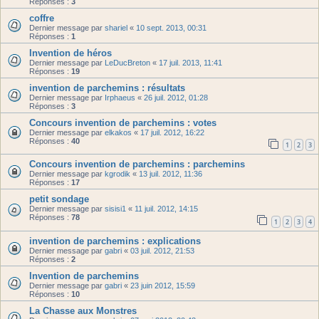
Réponses :
3
coffre
Dernier message par
shariel
«
10 sept. 2013, 00:31
Réponses :
1
Invention de héros
Dernier message par
LeDucBreton
«
17 juil. 2013, 11:41
Réponses :
19
invention de parchemins : résultats
Dernier message par
Irphaeus
«
26 juil. 2012, 01:28
Réponses :
3
Concours invention de parchemins : votes
Dernier message par
elkakos
«
17 juil. 2012, 16:22
Réponses :
40
1
2
3
Concours invention de parchemins : parchemins
Dernier message par
kgrodik
«
13 juil. 2012, 11:36
Réponses :
17
petit sondage
Dernier message par
sisisi1
«
11 juil. 2012, 14:15
Réponses :
78
1
2
3
4
invention de parchemins : explications
Dernier message par
gabri
«
03 juil. 2012, 21:53
Réponses :
2
Invention de parchemins
Dernier message par
gabri
«
23 juin 2012, 15:59
Réponses :
10
La Chasse aux Monstres