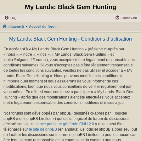
My Lands: Black Gem Hunting
FAQ
Connexion
mlgame.fr
Accueil du forum
My Lands: Black Gem Hunting - Conditions d’utilisation
En accédant à « My Lands: Black Gem Hunting » (désigné ci-après par
« nous », « notre », « nos », « My Lands: Black Gem Hunting » et
« http://mlgame.fr/forum »), vous acceptez d’être légalement responsable des
conditions suivantes. Si vous n’acceptez pas d’être légalement responsable
de toutes les conditions suivantes, veuillez ne pas utiliser et accéder à « My
Lands: Black Gem Hunting ». Nous pouvons modifier ces conditions à
n’importe quel moment et nous essaierons de vous informer de ces
modifications, bien que nous vous conseillons de vérifier régulièrement par
vous-même. En effet, si vous continuez à participer à « My Lands: Black Gem
Hunting » après que des modifications aient été effectuées, vous acceptez
d’être légalement responsable des conditions modifiées et mises à jour.
Nos forums sont développés par phpBB (désignés ci-après par « logiciel
phpBB » et « phpBB Limited ») qui est un logiciel de forum de discussions
déclaré sous la «
licence publique générale GNU 2.0
» et qui peut être
téléchargé sur
le site de phpBB
(en anglais). Le logiciel phpBB a pour seul but
de faciliter les discussions sur internet et phpBB Limited ne peut en aucun cas
être tenu comme responsable de la conduite et du contenu que nous