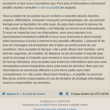
acceptons et que nous n’acceptons pas. Pour plus d’informations concernant
phpBB, veuillez consulter
le site de phpBB
(en anglais).
Vous acceptez de ne publier aucun contenu à caractère abusif, obscène,
vulgaire, diffamatoire, choquant, menaçant, pornographique, etc. qui pourrait
transgresser la législation de votre pays, du pays dans lequel le serveur de
« My Lands: Black Gem Hunting » est hébergé ou encore la loi internationale.
Si vous ne respectez pas ces dispositions, vous vous exposez à un
bannissement immédiat et définitif et nous nous réservons le droit d’avertir
votre fournisseur d’accès à internet et les autorités officielles. L’adresse IP de
tous les messages est enregistrée afin d’aider au renforcement de ces
conditions. Vous acceptez le fait que « My Lands: Black Gem Hunting » ait le
droit de supprimer, de modifier, de déplacer ou de verrouiller n’importe quel
sujet et message à n’importe quel moment si nous estimons cela nécessaire.
En tant qu’utilisateur, vous acceptez que toutes les informations que vous avez
renseignées soient enregistrées dans notre base de données. Bien que ces
informations ne seront pas diffusées à une tierce partie sans votre
consentement, ni « My Lands: Black Gem Hunting », ni phpBB, ne pourront
être tenus comme responsables en cas de tentative de piratage informatique
visant à compromettre vos données.
mlgame.fr
Accueil du forum
Fuseau horaire sur
UTC+02:00
(c) Elyland LLC 2009-2025
Développé par
phpBB
® Forum Software © phpBB Limited
Traduction française officielle
©
Qiaeru